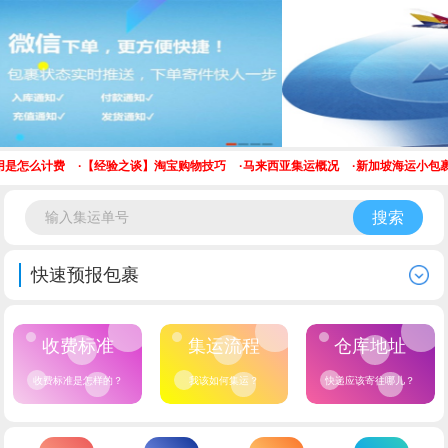
用是怎么计费
·
【经验之谈】淘宝购物技巧
·
马来西亚集运概况
·
新加坡海运小包裹
搜索
快速预报包裹
收费标准
集运流程
仓库地址
收费标准是怎样的？
我该如何集运？
快递应该寄往哪儿？